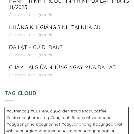
HÀNH TRÌNH TRƯỚC TÌNH HÌNH ĐÀ LẠT THÁNG
CHIẾC
11/2025
TỔ
ở
Chức năng bình luận bị tắt
CÚ
THÔNG
NHỎ
KHÔNG KHÍ GIÁNG SINH TẠI NHÀ CÚ
BÁO
–
ĐẶC
BẰNG
ở
Chức năng bình luận bị tắt
BIỆT:
CẢ
KHÔNG
HOÀN
TÌNH
ĐÀ LẠT – CÚ ĐI ĐÂU?
KHÍ
CỌC
YÊU
GIÁNG
&
ở
Chức năng bình luận bị tắt
DÀNH
SINH
HỖ
ĐÀ
CHO
TẠI
TRỢ
CHẬM LẠI GIỮA NHỮNG NGÀY MƯA ĐÀ LẠT.
LẠT
THIÊN
NHÀ
HÀNH
–
NHIÊN
CÚ
ở
Chức năng bình luận bị tắt
TRÌNH
CÚ
VÀ
CHẬM
TRƯỚC
ĐI
THỦ
LẠI
TÌNH
ĐÂU?
CÔNG
GIỮA
TAG CLOUD
HÌNH
NHỮNG
ĐÀ
NGÀY
LẠT
MƯA
#cutrencay #CuTrenCayGarden #cutrencaycoffee
THÁNG
ĐÀ
11/2025
#cutrencayhomestay #caycanh #caycanhvanphong
LẠT.
#caytrongnha #caynoithat #cayvanphong #cayngoaithat
#shipcay #giaohangtannha #kimngan #cayphongthuy