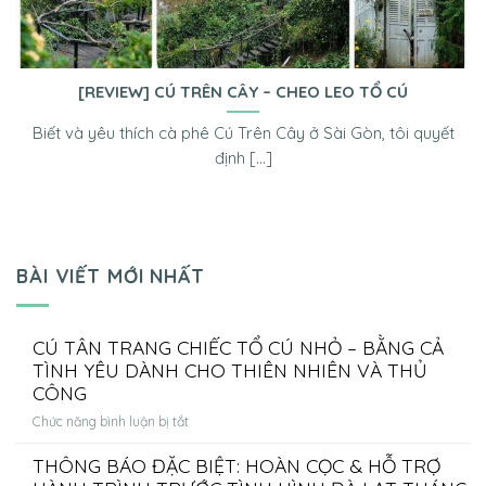
[REVIEW] CÚ TRÊN CÂY – CHEO LEO TỔ CÚ
Biết và yêu thích cà phê Cú Trên Cây ở Sài Gòn, tôi quyết
định [...]
BÀI VIẾT MỚI NHẤT
CÚ TÂN TRANG CHIẾC TỔ CÚ NHỎ – BẰNG CẢ
TÌNH YÊU DÀNH CHO THIÊN NHIÊN VÀ THỦ
CÔNG
ở
Chức năng bình luận bị tắt
CÚ
THÔNG BÁO ĐẶC BIỆT: HOÀN CỌC & HỖ TRỢ
TÂN
TRANG