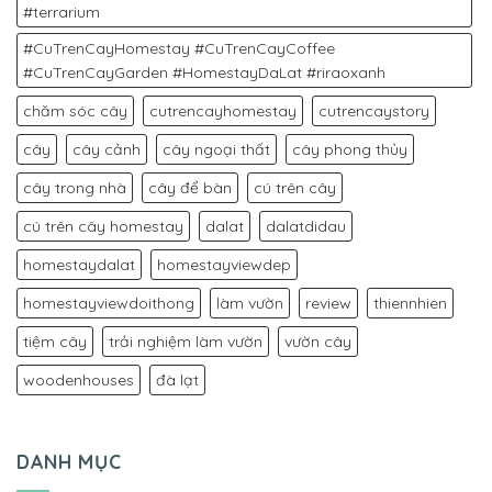
#terrarium
#CuTrenCayHomestay #CuTrenCayCoffee
#CuTrenCayGarden #HomestayDaLat #riraoxanh
chăm sóc cây
cutrencayhomestay
cutrencaystory
cây
cây cảnh
cây ngoại thất
cây phong thủy
cây trong nhà
cây để bàn
cú trên cây
cú trên cây homestay
dalat
dalatdidau
homestaydalat
homestayviewdep
homestayviewdoithong
làm vườn
review
thiennhien
tiệm cây
trải nghiệm làm vườn
vườn cây
woodenhouses
đà lạt
DANH MỤC