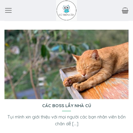
Skip
to
content
CÁC BOSS LẦY NHÀ CÚ
Tụi mình xin giới thiệu với mọi người các bạn nhân viên bốn
chân dễ [...]