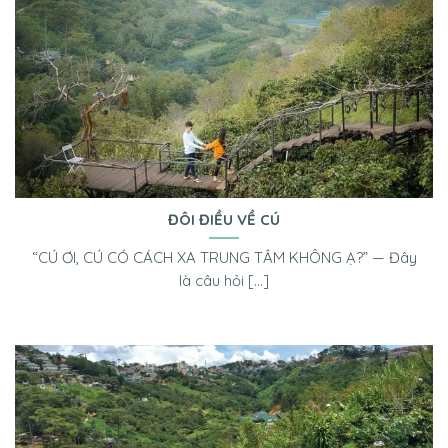
ĐÔI ĐIỀU VỀ CÚ
“CÚ ƠI, CÚ CÓ CÁCH XA TRUNG TÂM KHÔNG Ạ?” — Đây
là câu hỏi [...]