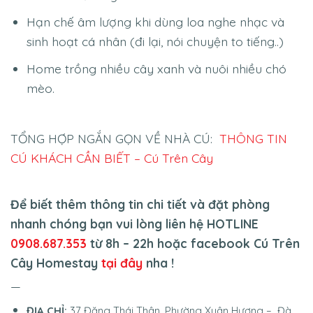
Hạn chế âm lượng khi dùng loa nghe nhạc và
sinh hoạt cá nhân (đi lại, nói chuyện to tiếng..)
Home trồng nhiều cây xanh và nuôi nhiều chó
mèo.
TỔNG HỢP NGẮN GỌN VỀ NHÀ CÚ:
THÔNG TIN
CÚ KHÁCH CẦN BIẾT – Cú Trên Cây
Để biết thêm thông tin chi tiết và đặt phòng
nhanh chóng bạn vui lòng liên hệ HOTLINE
0908.687.353
từ 8h – 22h hoặc facebook Cú Trên
Cây Homestay
tại đây
nha !
—
ĐỊA CHỈ:
37 Đặng Thái Thân, Phường Xuân Hương – Đà