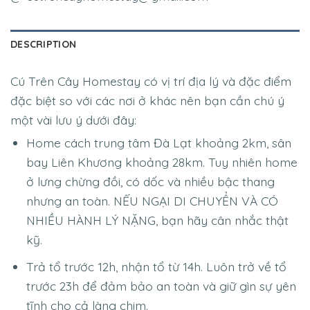
DESCRIPTION
Cú Trên Cây Homestay có vị trí địa lý và đặc điểm
đặc biệt so với các nơi ở khác nên bạn cần chú ý
một vài lưu ý dưới đây:
Home cách trung tâm Đà Lạt khoảng 2km, sân
bay Liên Khương khoảng 28km. Tuy nhiên home
ở lưng chừng đồi, có dốc và nhiều bậc thang
nhưng an toàn. NẾU NGẠI DI CHUYỂN VÀ CÓ
NHIỀU HÀNH LÝ NẶNG, bạn hãy cân nhắc thật
kỹ.
Trả tổ trước 12h, nhận tổ từ 14h. Luôn trở về tổ
trước 23h để đảm bảo an toàn và giữ gìn sự yên
tĩnh cho cả làng chim.