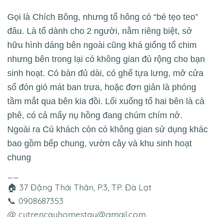
Gọi là Chích Bông, nhưng tổ hông có “bé tẹo teo”
đâu. Là tổ dành cho 2 người, nằm riêng biệt, sở
hữu hình dáng bên ngoài cũng khá giống tổ chim
nhưng bên trong lại có không gian đủ rộng cho bạn
sinh hoạt. Có bàn đủ dài, có ghế tựa lưng, mở cửa
sổ đón gió mát ban trưa, hoặc đơn giản là phóng
tầm mắt qua bên kia đồi. Lối xuống tổ hai bên là cà
phê, có cả mấy nụ hồng đang chúm chím nở.
Ngoài ra Cú khách còn có không gian sử dụng khác
bao gồm bếp chung, vườn cây và khu sinh hoạt
chung
__
🏠 37 Đặng Thái Thân, P.3, TP. Đà Lạt
📞 0908687353
@
cutrencayhomestay@gmail.com