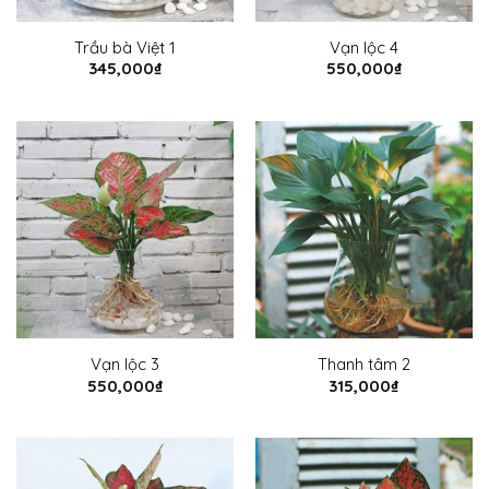
Trầu bà Việt 1
Vạn lộc 4
345,000
₫
550,000
₫
Vạn lộc 3
Thanh tâm 2
550,000
₫
315,000
₫