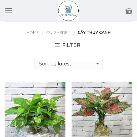
Skip
to
content
HOME
CÚ GARDEN
CÂY THUỶ CANH
/
/
FILTER