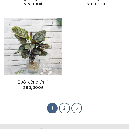
315,000
₫
310,000
₫
Đuôi công tím 1
280,000
₫
1
2