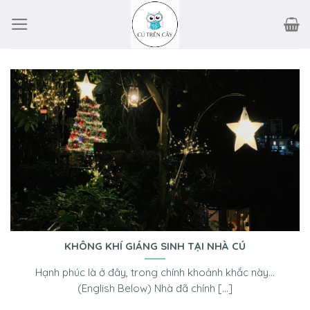
Skip
to
content
KHÔNG KHÍ GIÁNG SINH TẠI NHÀ CÚ
Hạnh phúc là ở đây, trong chính khoảnh khắc này…
(English Below) Nhà đã chính [...]