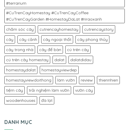
#terrarium
#CuTrenCayHomestay #CuTrenCayCoffee
#CuTrenCayGarden #HomestayDaLat #riraoxanh
chăm sóc cây
cutrencayhomestay
cutrencaystory
cây
cây cảnh
cây ngoại thất
cây phong thủy
cây trong nhà
cây để bàn
cú trên cây
cú trên cây homestay
dalat
dalatdidau
homestaydalat
homestayviewdep
homestayviewdoithong
làm vườn
review
thiennhien
tiệm cây
trải nghiệm làm vườn
vườn cây
woodenhouses
đà lạt
DANH MỤC