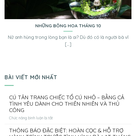
NHỮNG BÔNG HOA THÁNG 10
Nữ anh hùng trong lòng bạn là ai? Dù đó có là người bà vĩ
[...]
BÀI VIẾT MỚI NHẤT
CÚ TÂN TRANG CHIẾC TỔ CÚ NHỎ – BẰNG CẢ
TÌNH YÊU DÀNH CHO THIÊN NHIÊN VÀ THỦ
CÔNG
ở
Chức năng bình luận bị tắt
CÚ
THÔNG BÁO ĐẶC BIỆT: HOÀN CỌC & HỖ TRỢ
TÂN
TRANG