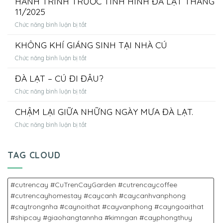
HÀNH TRÌNH TRƯỚC TÌNH HÌNH ĐÀ LẠT THÁNG
CHIẾC
11/2025
TỔ
ở
Chức năng bình luận bị tắt
CÚ
THÔNG
NHỎ
KHÔNG KHÍ GIÁNG SINH TẠI NHÀ CÚ
BÁO
–
ĐẶC
BẰNG
ở
Chức năng bình luận bị tắt
BIỆT:
CẢ
KHÔNG
HOÀN
TÌNH
ĐÀ LẠT – CÚ ĐI ĐÂU?
KHÍ
CỌC
YÊU
GIÁNG
&
ở
Chức năng bình luận bị tắt
DÀNH
SINH
HỖ
ĐÀ
CHO
TẠI
TRỢ
CHẬM LẠI GIỮA NHỮNG NGÀY MƯA ĐÀ LẠT.
LẠT
THIÊN
NHÀ
HÀNH
–
NHIÊN
CÚ
ở
Chức năng bình luận bị tắt
TRÌNH
CÚ
VÀ
CHẬM
TRƯỚC
ĐI
THỦ
LẠI
TÌNH
ĐÂU?
CÔNG
GIỮA
TAG CLOUD
HÌNH
NHỮNG
ĐÀ
NGÀY
LẠT
MƯA
#cutrencay #CuTrenCayGarden #cutrencaycoffee
THÁNG
ĐÀ
11/2025
#cutrencayhomestay #caycanh #caycanhvanphong
LẠT.
#caytrongnha #caynoithat #cayvanphong #cayngoaithat
#shipcay #giaohangtannha #kimngan #cayphongthuy