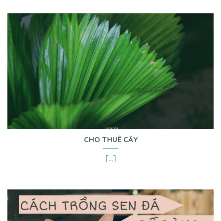
CHO THUÊ CÂY
[...]