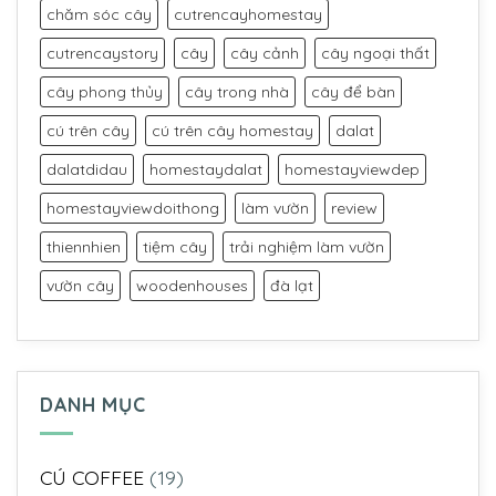
chăm sóc cây
cutrencayhomestay
cutrencaystory
cây
cây cảnh
cây ngoại thất
cây phong thủy
cây trong nhà
cây để bàn
cú trên cây
cú trên cây homestay
dalat
dalatdidau
homestaydalat
homestayviewdep
homestayviewdoithong
làm vườn
review
thiennhien
tiệm cây
trải nghiệm làm vườn
vườn cây
woodenhouses
đà lạt
DANH MỤC
CÚ COFFEE
(19)