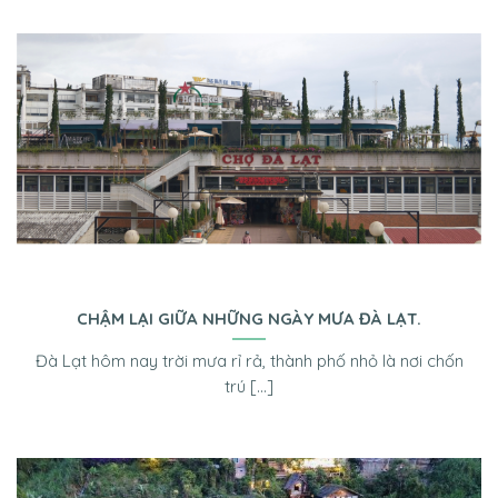
CHẬM LẠI GIỮA NHỮNG NGÀY MƯA ĐÀ LẠT.
Đà Lạt hôm nay trời mưa rỉ rả, thành phố nhỏ là nơi chốn
trú [...]