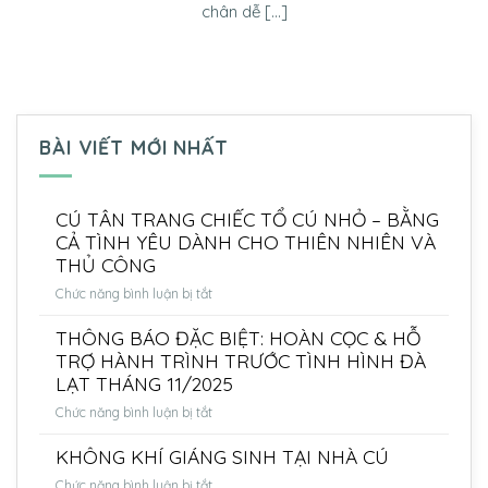
chân dễ [...]
BÀI VIẾT MỚI NHẤT
CÚ TÂN TRANG CHIẾC TỔ CÚ NHỎ – BẰNG
CẢ TÌNH YÊU DÀNH CHO THIÊN NHIÊN VÀ
THỦ CÔNG
ở
Chức năng bình luận bị tắt
CÚ
THÔNG BÁO ĐẶC BIỆT: HOÀN CỌC & HỖ
TÂN
TRANG
TRỢ HÀNH TRÌNH TRƯỚC TÌNH HÌNH ĐÀ
CHIẾC
LẠT THÁNG 11/2025
TỔ
ở
Chức năng bình luận bị tắt
CÚ
THÔNG
NHỎ
KHÔNG KHÍ GIÁNG SINH TẠI NHÀ CÚ
BÁO
–
ĐẶC
BẰNG
ở
Chức năng bình luận bị tắt