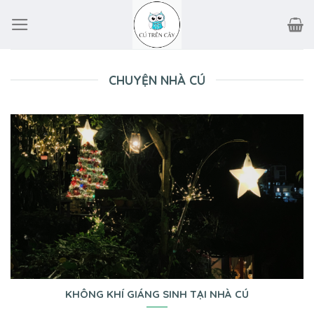
Skip
to
content
CHUYỆN NHÀ CÚ
KHÔNG KHÍ GIÁNG SINH TẠI NHÀ CÚ