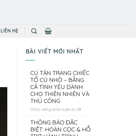
LIÊN HỆ
BÀI VIẾT MỚI NHẤT
CÚ TÂN TRANG CHIẾC
TỔ CÚ NHỎ – BẰNG
CẢ TÌNH YÊU DÀNH
CHO THIÊN NHIÊN VÀ
THỦ CÔNG
ở
Chức năng bình luận bị tắt
CÚ
THÔNG BÁO ĐẶC
TÂN
BIỆT: HOÀN CỌC & HỖ
TRANG
CHIẾC