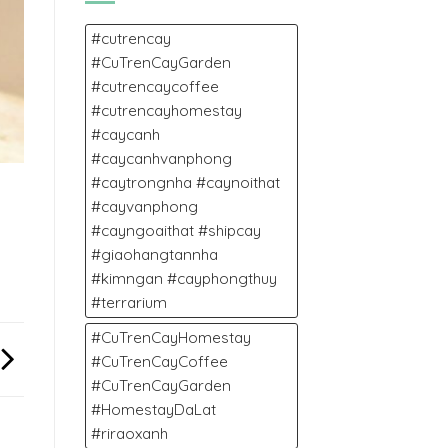
11/2025
NGÀY
MƯA
#cutrencay
ĐÀ
#CuTrenCayGarden
LẠT.
#cutrencaycoffee
#cutrencayhomestay
#caycanh
#caycanhvanphong
#caytrongnha #caynoithat
#cayvanphong
#cayngoaithat #shipcay
#giaohangtannha
#kimngan #cayphongthuy
#terrarium
#CuTrenCayHomestay
#CuTrenCayCoffee
#CuTrenCayGarden
#HomestayDaLat
#riraoxanh