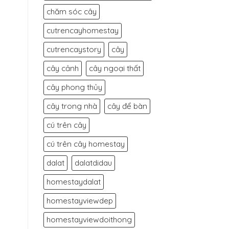
chăm sóc cây
cutrencayhomestay
cutrencaystory
cây
cây cảnh
cây ngoại thất
cây phong thủy
cây trong nhà
cây để bàn
cú trên cây
cú trên cây homestay
dalat
dalatdidau
homestaydalat
homestayviewdep
homestayviewdoithong