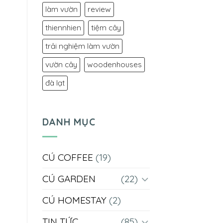
làm vườn
review
thiennhien
tiệm cây
trải nghiệm làm vườn
vườn cây
woodenhouses
đà lạt
DANH MỤC
CÚ COFFEE
(19)
CÚ GARDEN
(22)
CÚ HOMESTAY
(2)
TIN TỨC
(85)