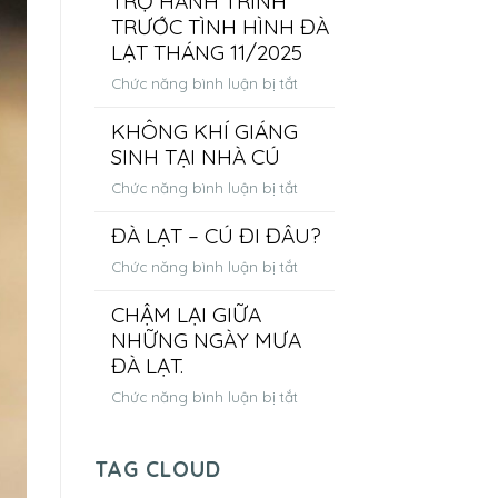
TRỢ HÀNH TRÌNH
TỔ
TRƯỚC TÌNH HÌNH ĐÀ
CÚ
LẠT THÁNG 11/2025
NHỎ
ở
Chức năng bình luận bị tắt
–
THÔNG
BẰNG
KHÔNG KHÍ GIÁNG
BÁO
CẢ
SINH TẠI NHÀ CÚ
ĐẶC
TÌNH
BIỆT:
YÊU
ở
Chức năng bình luận bị tắt
HOÀN
DÀNH
KHÔNG
CỌC
CHO
ĐÀ LẠT – CÚ ĐI ĐÂU?
KHÍ
&
THIÊN
GIÁNG
ở
Chức năng bình luận bị tắt
HỖ
NHIÊN
SINH
ĐÀ
TRỢ
VÀ
TẠI
CHẬM LẠI GIỮA
LẠT
HÀNH
THỦ
NHÀ
NHỮNG NGÀY MƯA
–
TRÌNH
CÔNG
CÚ
CÚ
ĐÀ LẠT.
TRƯỚC
ĐI
TÌNH
ở
Chức năng bình luận bị tắt
ĐÂU?
HÌNH
CHẬM
ĐÀ
LẠI
LẠT
TAG CLOUD
GIỮA
THÁNG
NHỮNG