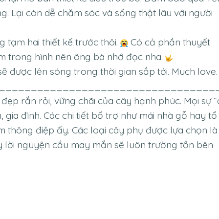
ng. Lại còn dễ chăm sóc và sống thật lâu với người
 tạm hai thiết kế trước thôi.
Có cả phần thuyết
m trong hình nên ông bà nhớ đọc nha.
ẽ được lên sóng trong thời gian sắp tới. Much love
__________________________________
 đẹp rắn rỏi, vững chãi của cây hạnh phúc. Mọi sự 
 gia đình. Các chi tiết bổ trợ như mái nhà gỗ hay tổ
m thông điệp ấy. Các loại cây phụ được lựa chọn là
 lời nguyện cầu may mắn sẽ luôn trường tồn bên