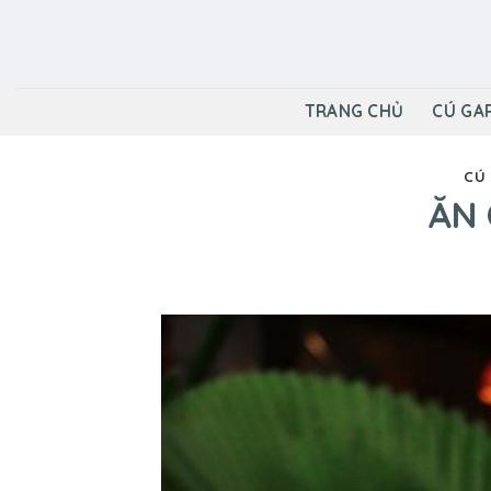
Skip
to
content
TRANG CHỦ
CÚ GA
CÚ
ĂN