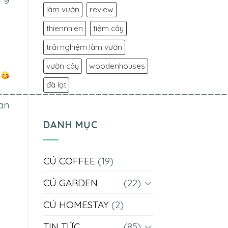
làm vườn
review
thiennhien
tiệm cây
trải nghiệm làm vườn
vườn cây
woodenhouses
.
đà lạt
___________________________________
“an
DANH MỤC
CÚ COFFEE
(19)
CÚ GARDEN
(22)
CÚ HOMESTAY
(2)
TIN TỨC
(85)