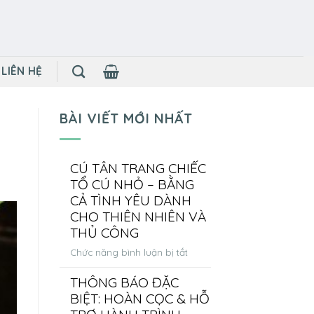
LIÊN HỆ
BÀI VIẾT MỚI NHẤT
CÚ TÂN TRANG CHIẾC
TỔ CÚ NHỎ – BẰNG
CẢ TÌNH YÊU DÀNH
CHO THIÊN NHIÊN VÀ
THỦ CÔNG
ở
Chức năng bình luận bị tắt
CÚ
THÔNG BÁO ĐẶC
TÂN
BIỆT: HOÀN CỌC & HỖ
TRANG
CHIẾC