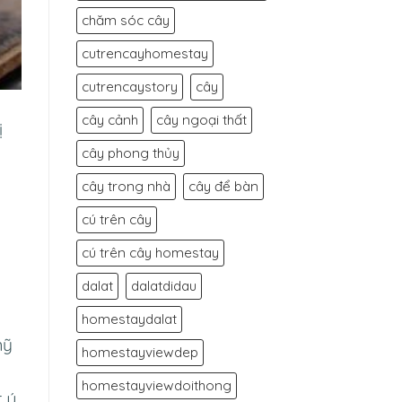
chăm sóc cây
cutrencayhomestay
cutrencaystory
cây
cây cảnh
cây ngoại thất
ị
cây phong thủy
cây trong nhà
cây để bàn
cú trên cây
cú trên cây homestay
dalat
dalatdidau
homestaydalat
mỹ
homestayviewdep
homestayviewdoithong
t ý