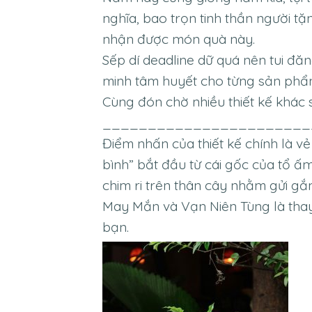
nghĩa, bao trọn tinh thần người tặ
nhận được món quà này.
Sếp dí deadline dữ quá nên tui đăng
minh tâm huyết cho từng sản phẩ
Cùng đón chờ nhiều thiết kế khác s
_______________________
Điểm nhấn của thiết kế chính là vẻ
bình” bắt đầu từ cái gốc của tổ ấm,
chim ri trên thân cây nhằm gửi gắ
May Mắn và Vạn Niên Tùng là thay
bạn.