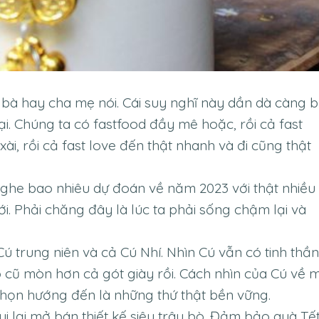
bà hay cha mẹ nói. Cái suy nghĩ này dần dà càng b
tại. Chúng ta có fastfood đầy mê hoặc, rồi cả fast
ài, rồi cả fast love đến thật nhanh và đi cũng thật
nghe bao nhiêu dự đoán về năm 2023 với thật nhiều
i. Phải chăng đây là lúc ta phải sống chậm lại và
 Cú trung niên và cả Cú Nhí. Nhìn Cú vẫn có tinh thần
ó cũ mòn hơn cả gót giày rồi. Cách nhìn của Cú về 
chọn hướng đến là những thứ thật bền vững.
i lại mở bán thiết kế siêu trâu bò. Đảm bảo quà Tế