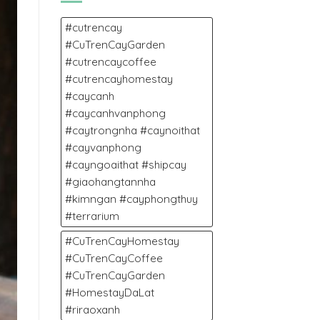
11/2025
NGÀY
MƯA
#cutrencay
ĐÀ
#CuTrenCayGarden
LẠT.
#cutrencaycoffee
#cutrencayhomestay
#caycanh
#caycanhvanphong
#caytrongnha #caynoithat
#cayvanphong
#cayngoaithat #shipcay
#giaohangtannha
#kimngan #cayphongthuy
#terrarium
#CuTrenCayHomestay
#CuTrenCayCoffee
#CuTrenCayGarden
#HomestayDaLat
#riraoxanh