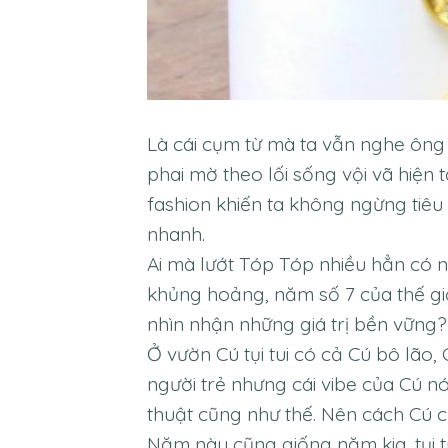
Là cái cụm từ mà ta vẫn nghe ông 
phai mờ theo lối sống vội vã hiện 
fashion khiến ta không ngừng tiêu x
nhanh.
Ai mà lướt Tóp Tóp nhiều hẳn có 
khủng hoảng, năm số 7 của thế giớ
nhìn nhận những giá trị bền vững?
Ở vườn Cú tụi tui có cả Cú bô lão,
người trẻ nhưng cái vibe của Cú n
thuật cũng như thế. Nên cách Cú 
Năm này cũng giống năm kia, tụi tu