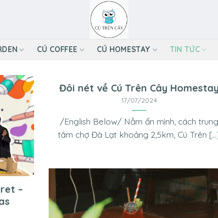
RDEN
CÚ COFFEE
CÚ HOMESTAY
TIN TỨC
Đôi nét về Cú Trên Cây Homesta
17/07/2024
/English Below/ Nằm ẩn mình, cách trun
tâm chợ Đà Lạt khoảng 2,5km, Cú Trên [...
ret –
as