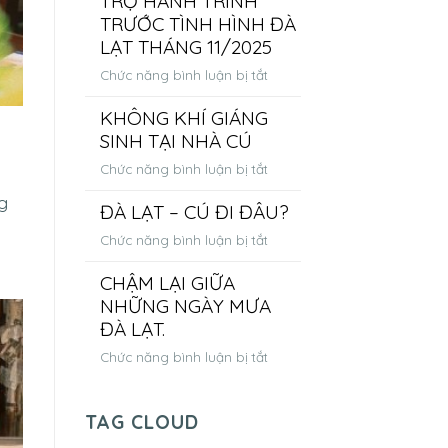
TRỢ HÀNH TRÌNH
TỔ
TRƯỚC TÌNH HÌNH ĐÀ
CÚ
LẠT THÁNG 11/2025
NHỎ
ở
Chức năng bình luận bị tắt
–
THÔNG
BẰNG
KHÔNG KHÍ GIÁNG
BÁO
CẢ
SINH TẠI NHÀ CÚ
ĐẶC
TÌNH
BIỆT:
YÊU
ở
Chức năng bình luận bị tắt
HOÀN
DÀNH
KHÔNG
CỌC
g
CHO
ĐÀ LẠT – CÚ ĐI ĐÂU?
KHÍ
&
THIÊN
GIÁNG
ở
Chức năng bình luận bị tắt
HỖ
NHIÊN
SINH
ĐÀ
TRỢ
VÀ
TẠI
CHẬM LẠI GIỮA
LẠT
HÀNH
THỦ
NHÀ
NHỮNG NGÀY MƯA
–
TRÌNH
CÔNG
CÚ
CÚ
ĐÀ LẠT.
TRƯỚC
ĐI
TÌNH
ở
Chức năng bình luận bị tắt
ĐÂU?
HÌNH
CHẬM
ĐÀ
LẠI
LẠT
TAG CLOUD
GIỮA
THÁNG
NHỮNG