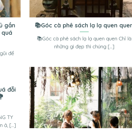
đủ gần
📚Góc cà phê sách lạ lạ quen que
ẻ quá
📚Góc cà phê sách lạ lạ quen quen Chỉ là
những gì đẹp thì chúng [...]
gũi để
uá đỗi
💐
NG TY
, [...]