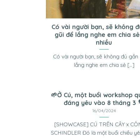
Có vài người bạn, sẽ không 
gũi để lắng nghe em chia s
nhiều
Có vài người bạn, sẽ không đủ gần 
lắng nghe em chia sẻ [...]
🌱Ở Cú, một buổi workshop q
đáng yêu vào 8 tháng 3 
16/04/2024
[SHOWCASE] CÚ TRÊN CÂY x CÔ
SCHINDLER Đó là một buổi chiều yên ả