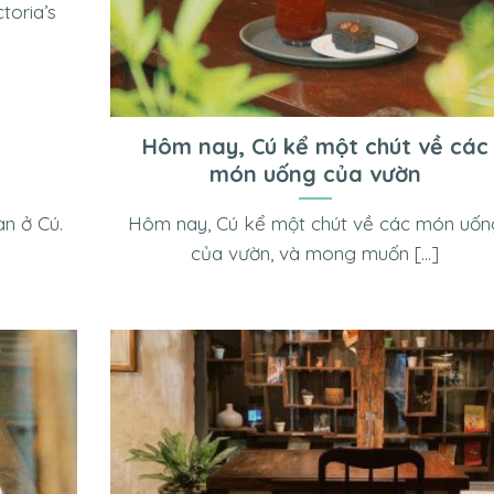
toria’s
Hôm nay, Cú kể một chút về các
món uống của vườn
Hôm nay, Cú kể một chút về các món uốn
an ở Cú.
của vườn, và mong muốn [...]