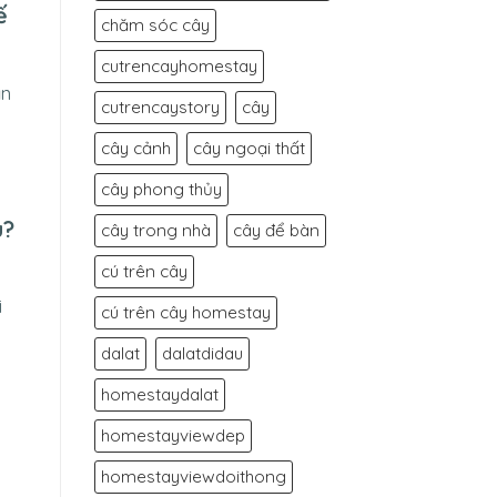
ế
chăm sóc cây
cutrencayhomestay
ản
cutrencaystory
cây
cây cảnh
cây ngoại thất
cây phong thủy
u?
cây trong nhà
cây để bàn
cú trên cây
i
cú trên cây homestay
dalat
dalatdidau
homestaydalat
homestayviewdep
homestayviewdoithong