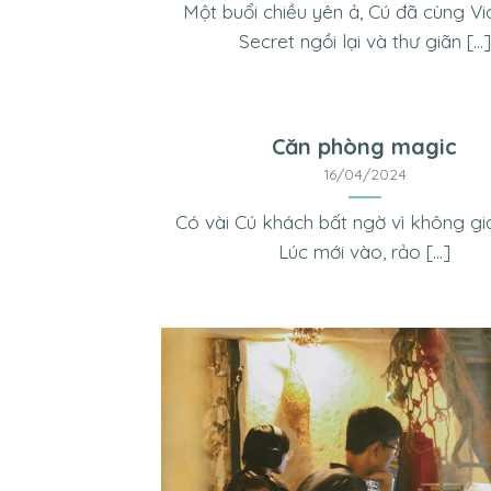
Một buổi chiều yên ả, Cú đã cùng Vic
Secret ngồi lại và thư giãn [...]
Căn phòng magic
16/04/2024
Có vài Cú khách bất ngờ vì không gi
Lúc mới vào, rảo [...]