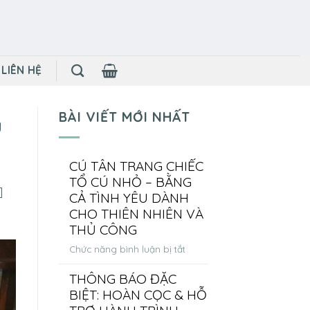
LIÊN HỆ
BÀI VIẾT MỚI NHẤT
y
CÚ TÂN TRANG CHIẾC
g
TỔ CÚ NHỎ – BẰNG
]
CẢ TÌNH YÊU DÀNH
CHO THIÊN NHIÊN VÀ
THỦ CÔNG
ở
Chức năng bình luận bị tắt
CÚ
THÔNG BÁO ĐẶC
TÂN
BIỆT: HOÀN CỌC & HỖ
TRANG
CHIẾC