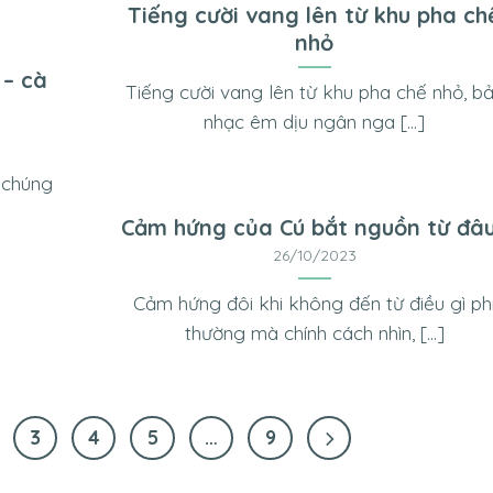
Tiếng cười vang lên từ khu pha ch
nhỏ
 – cà
Tiếng cười vang lên từ khu pha chế nhỏ, b
nhạc êm dịu ngân nga [...]
 chúng
Cảm hứng của Cú bắt nguồn từ đâ
26/10/2023
Cảm hứng đôi khi không đến từ điều gì ph
thường mà chính cách nhìn, [...]
3
4
5
…
9