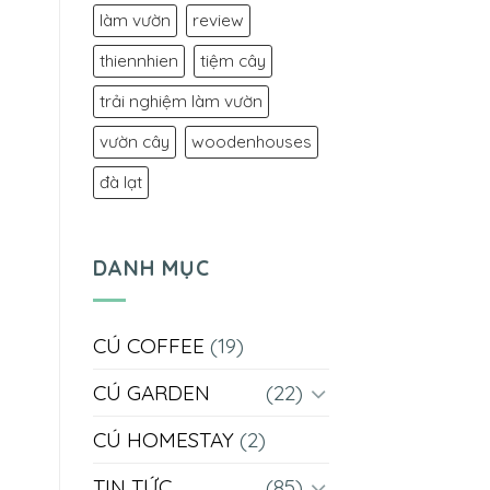
làm vườn
review
thiennhien
tiệm cây
trải nghiệm làm vườn
vườn cây
woodenhouses
đà lạt
DANH MỤC
CÚ COFFEE
(19)
CÚ GARDEN
(22)
CÚ HOMESTAY
(2)
TIN TỨC
(85)