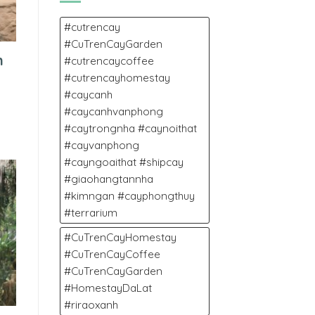
11/2025
NGÀY
MƯA
#cutrencay
ĐÀ
#CuTrenCayGarden
LẠT.
n
#cutrencaycoffee
#cutrencayhomestay
#caycanh
#caycanhvanphong
#caytrongnha #caynoithat
#cayvanphong
#cayngoaithat #shipcay
#giaohangtannha
#kimngan #cayphongthuy
#terrarium
#CuTrenCayHomestay
#CuTrenCayCoffee
#CuTrenCayGarden
#HomestayDaLat
#riraoxanh