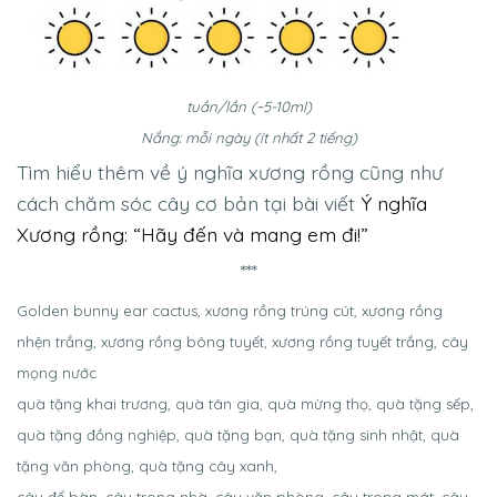
tuần/lần (~5-10ml)
Nắng: mỗi ngày (ít nhất 2 tiếng)
Tìm hiểu thêm về ý nghĩa xương rồng cũng như
cách chăm sóc cây cơ bản tại bài viết
Ý nghĩa
Xương rồng: “Hãy đến và mang em đi!”
***
Golden bunny ear cactus, xương rồng trúng cút, xương rồng
nhện trắng, xương rồng bông tuyết, xương rồng tuyết trắng, cây
mọng nước
quà tặng khai trương, quà tân gia, quà mừng thọ, quà tặng sếp,
quà tặng đồng nghiệp, quà tặng bạn, quà tặng sinh nhật, quà
tặng văn phòng, quà tặng cây xanh,
cây để bàn, cây trong nhà, cây văn phòng, cây trong mát, cây