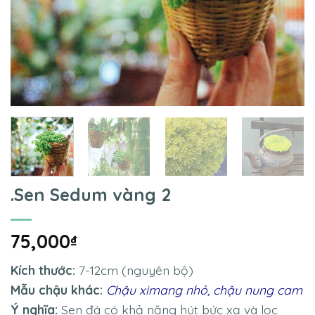
.Sen Sedum vàng 2
75,000
₫
Kích thước:
7-12cm (nguyên bộ)
Mẫu chậu khác:
Chậu ximang nhỏ
,
chậu nung cam
Ý nghĩa:
Sen đá có khả năng hút bức xạ và lọc