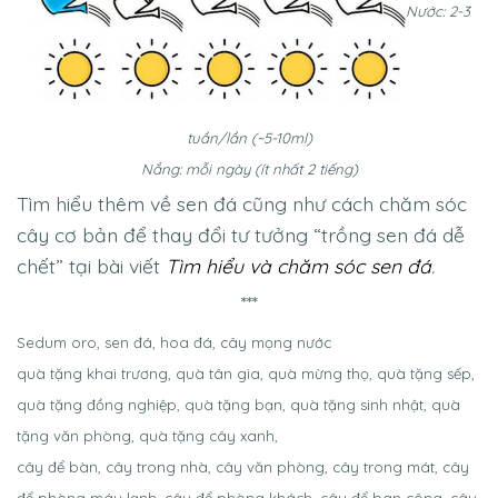
Nước: 2-3
tuần/lần (~5-10ml)
Nắng: mỗi ngày (ít nhất 2 tiếng)
Tìm hiểu thêm về sen đá cũng như cách chăm sóc
cây cơ bản để thay đổi tư tưởng “trồng sen đá dễ
chết” tại bài viết
Tìm hiểu và chăm sóc sen đá
.
***
Sedum oro, sen đá, hoa đá, cây mọng nước
quà tặng khai trương, quà tân gia, quà mừng thọ, quà tặng sếp,
quà tặng đồng nghiệp, quà tặng bạn, quà tặng sinh nhật, quà
tặng văn phòng, quà tặng cây xanh,
cây để bàn, cây trong nhà, cây văn phòng, cây trong mát, cây
để phòng máy lạnh, cây để phòng khách, cây để ban công, cây