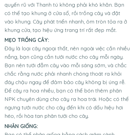
quyến rũ với Thanh tú không phải khó khăn. Bạn
có thể tạo khung ở cửa sổ, rồi trồng cây và đặt
vào khung. Cây phát triển nhanh, ôm tròn tỏa ra ở
khung cửa, tạo hiệu ứng trang trí rất đẹp mắt.
MẸO TRỒNG CÂY:
Đây là loại cây ngoại thất, nên ngoài việc cần nhiều
nắng, bạn cũng cần tưới nước cho cây mỗi ngày.
Bạn nên tưới đẫm cây vào mỗi sáng sớm, và chắc
chắc rằng nước phải nhanh chóng thoát ra khỏi
đáy chậu ngay để đảm bảo cây không bị úng rễ.
Để cây ra hoa nhiều, bạn có thể bón thêm phân
NPK chuyên dùng cho cây ra hoa trái. Hoặc có thể
ngưng tưới nước cho cây đến khi có dấu hiệu hơi
héo, rồi hòa tan phân tưới cho cây.
NHÂN GIỐNG:
Bạn có thể nhân giống bằng cách giâm cành.