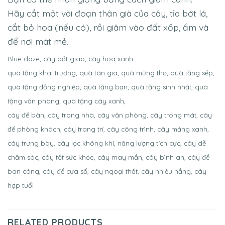
Hãy cắt một vài đoạn thân già của cây, tỉa bớt lá,
cắt bỏ hoa (nếu có), rồi giâm vào đất xốp, ẩm và
để nơi mát mẻ.
Blue daze, cây bất giao, cây hoa xanh
quà tặng khai trương, quà tân gia, quà mừng thọ, quà tặng sếp,
quà tặng đồng nghiệp, quà tặng bạn, quà tặng sinh nhật, quà
tặng văn phòng, quà tặng cây xanh,
cây để bàn, cây trong nhà, cây văn phòng, cây trong mát, cây
để phòng khách, cây trang trí, cây công trình, cây mảng xanh,
cây trưng bày, cây lọc không khí, năng lượng tích cực, cây dễ
chăm sóc, cây tốt sức khỏe, cây may mắn, cây bình an, cây để
ban công, cây để cửa sổ, cây ngoại thất, cây nhiều nắng, cây
hợp tuổi
RELATED PRODUCTS