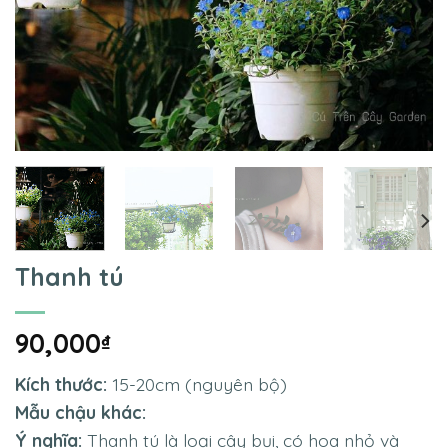
Thanh tú
90,000
₫
Kích thước:
15-20cm (nguyên bộ)
Mẫu chậu khác:
Ý nghĩa:
Thanh tú là loại cây bụi, có hoa nhỏ và