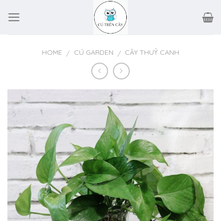
Skip
to
content
HOME
CÚ GARDEN
CÂY THUỶ CANH
/
/