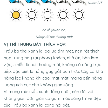
Nước: 2/3
bộ rễ (nước lọc)
Nắng: để nơi thoáng mát
VỊ TRÍ TRƯNG BÀY THÍCH HỢP:
Trầu bà thái xanh là loài ưa ẩm mát, nên rất thích
hợp trưng bày tại phòng khách, nhà ăn, bàn làm
việc,… m
iễn là nơi thoáng mát, không có nắng trực
tiếp, đặc biệt là nắng gay gắt ban trưa. Cây có khả
năng lọc không khí cao, mát mắt, mang đến năng
lượng tích cực cho không gian sống.
Vì mang màu sắc xanh đồng nhất, nên đối với
không gian đơn giản có gam màu sáng thì vẻ đẹp
của Trầu bà xanh lại càng nổi bật.