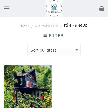
Skip
to
content
HOME
CÚ HOMESTAY
TỔ 4 - 6 NGƯỜI
/
/
FILTER