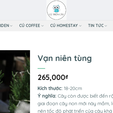
RDEN
CÚ COFFEE
CÚ HOMESTAY
TIN TỨC
Vạn niên tùng
265,000
₫
Kích thước:
18-20cm
Ý nghĩa:
Cây còn được biết đến rộn
giai đoạn cây non mới này mầm, l
nên tốc độ phát triển của cây khá