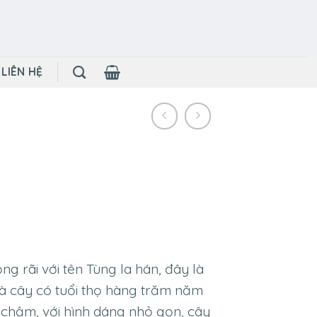
LIÊN HỆ
g rãi với tên Tùng la hán, đây là
à cây có tuổi thọ hàng trăm năm
 chậm, với hình dáng nhỏ gọn, cây