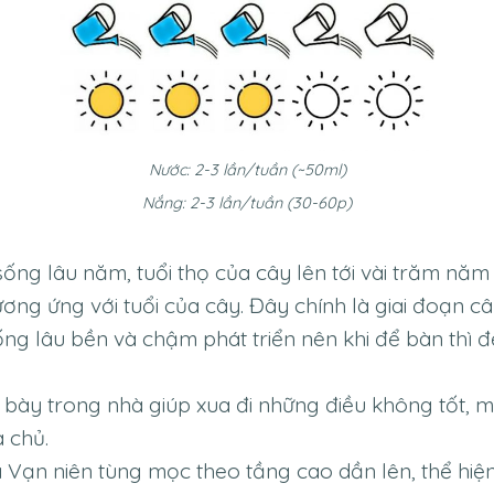
Nước: 2-3 lần/tuần (~50ml)
Nắng: 2-3 lần/tuần (30-60p)
 sống lâu năm, tuổi thọ của cây lên tới vài trăm n
ương ứng với tuổi của cây. Đây chính là giai đoạn 
ng lâu bền và chậm phát triển nên khi để bàn thì 
 bày trong nhà giúp xua đi những điều không tốt, m
 chủ.
a Vạn niên tùng mọc theo tầng cao dần lên, thể hiệ