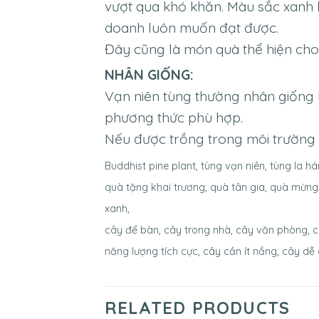
vượt qua khó khăn. Màu sắc xanh 
doanh luôn muốn đạt được.
Đây cũng là món quà thể hiện cho 
NHÂN GIỐNG:
Vạn niên tùng thường nhân giống 
phương thức phù hợp.
Nếu được trồng trong môi trường t
Buddhist pine plant, tùng vạn niên, tùng la há
quà tặng khai trương, quà tân gia, quà mừng
xanh,
cây để bàn, cây trong nhà, cây văn phòng, c
năng lượng tích cực, cây cần ít nắng, cây d
RELATED PRODUCTS