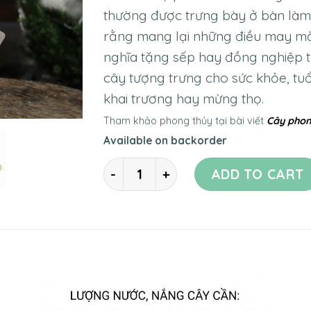
thường được trưng bày ở bàn làm 
rằng mang lại những điều may mắn
nghĩa tặng sếp hay đồng nghiệp 
cây tượng trưng cho sức khỏe, tu
khai trương hay mừng thọ.
Tham khảo phong thủy tại bài viết
Cây phon
Available on backorder
Quantity
ADD TO CART