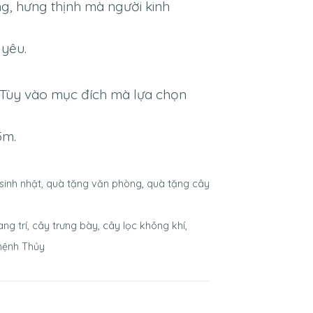
g, hưng thịnh mà người kinh
 yêu.
 Tùy vào mục đích mà lựa chọn
5m.
 sinh nhật, quà tặng văn phòng, quà tặng cây
g trí, cây trưng bày, cây lọc không khí,
 mệnh Thủy