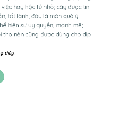
việc hay hộc tủ nhỏ; cây được tin
, tốt lành; đây là món quà ý
thể hiện sự uy quyền, mạnh mẽ;
ổi thọ nên cũng được dùng cho dịp
g thủy
.