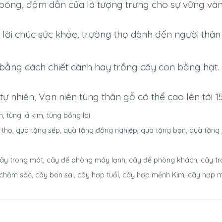
bóng, đậm dần của lá tượng trưng cho sự vững vàn
lời chúc sức khỏe, trường thọ dành đến người thân
bằng cách chiết cành hay trồng cây con bằng hạt.
ự nhiên, Vạn niên tùng thân gỗ có thể cao lên tới 1
n, tùng lá kim, tùng bồng lai
 thọ, quà tặng sếp, quà tặng đồng nghiệp, quà tặng bạn, quà tặng
ây trong mát, cây để phòng máy lạnh, cây để phòng khách, cây tran
ễ chăm sóc, cây bon sai, cây hợp tuổi, cây hợp mệnh Kim, cây hợp