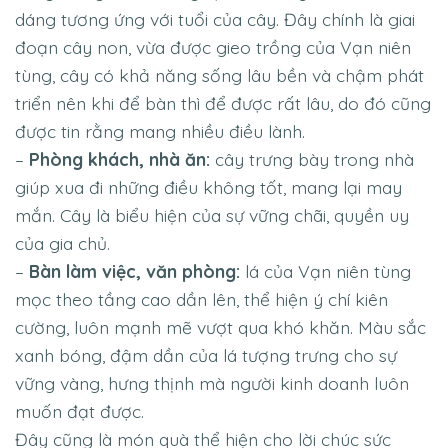
dáng tương ứng với tuổi của cây. Đây chính là giai
đoạn cây non, vừa được gieo trồng của Vạn niên
tùng, cây có khả năng sống lâu bền và chậm phát
triển nên khi để bàn thì để được rất lâu, do đó cũng
được tin rằng mang nhiều điều lành.
–
Phòng khách, nhà ăn:
cây trưng bày trong nhà
giúp xua đi những điều không tốt, mang lại may
mắn. Cây là biểu hiện của sự vững chãi, quyền uy
của gia chủ.
–
Bàn làm việc, văn phòng:
lá của Vạn niên tùng
mọc theo tầng cao dần lên, thể hiện ý chí kiên
cường, luôn mạnh mẽ vượt qua khó khăn. Màu sắc
xanh bóng, đậm dần của lá tượng trưng cho sự
vững vàng, hưng thịnh mà người kinh doanh luôn
muốn đạt được.
Đây cũng là món quà thể hiện cho lời chúc sức