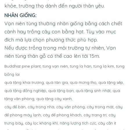
khỏe, trường thọ dành đến người thân yêu.
NHÂN GIỐNG:
Vạn niên tùng thường nhân giống bằng cách chiết
cành hay trồng cây con bằng hạt. Tùy vào mục
đích mà lựa chọn phương thức phù hợp.
Nếu được trồng trong môi trường tự nhiên, Vạn
niên tùng thân gỗ có thể cao lên tới 15m.
Buddhist pine plant, tùng vạn niên, tùng la hán, tùng lá kim, tùng
bồng lai
quà tặng khai trương, quà tân gia, quà mừng thọ, quà tặng sếp,
quà tặng đồng nghiệp, quà tặng bạn, quà tặng sinh nhật, quà
tặng văn phòng, quà tặng cây xanh,
cây để bàn, cây trong nhà, cây văn phòng, cây trong mát, cây
để phòng máy lạnh, cây để phòng khách, cây trang trí, cây
trưng bày, cây lọc không khí, năng lượng tích cực, cây cần ít