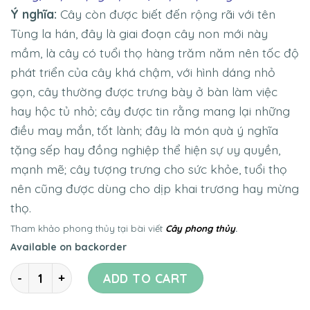
Ý nghĩa:
Cây còn được biết đến rộng rãi với tên
Tùng la hán, đây là giai đoạn cây non mới này
mầm, là cây có tuổi thọ hàng trăm năm nên tốc độ
phát triển của cây khá chậm, với hình dáng nhỏ
gọn, cây thường được trưng bày ở bàn làm việc
hay hộc tủ nhỏ; cây được tin rằng mang lại những
điều may mắn, tốt lành; đây là món quà ý nghĩa
tặng sếp hay đồng nghiệp thể hiện sự uy quyền,
mạnh mẽ; cây tượng trưng cho sức khỏe, tuổi thọ
nên cũng được dùng cho dịp khai trương hay mừng
thọ.
Tham khảo phong thủy tại bài viết
Cây phong thủy
.
Available on backorder
Quantity
ADD TO CART