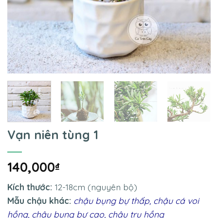
Vạn niên tùng 1
140,000
₫
Kích thước:
12-18cm (nguyên bộ)
Mẫu chậu khác:
chậu bụng bự thấp
,
chậu cá voi
hồng
,
chậu bụng bự cao
,
chậu trụ hồng