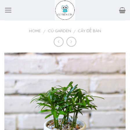
Skip
to
content
HOME
CÚ GARDEN
CÂY ĐỂ BÀN
/
/