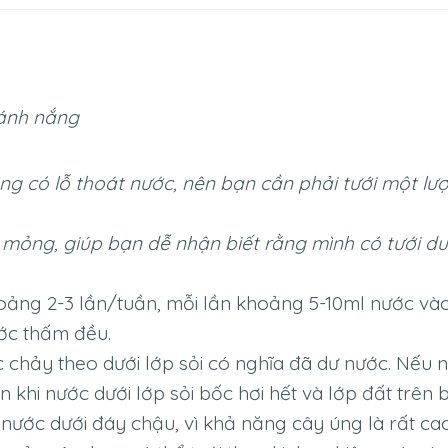
 ánh nắng
hông có lỗ thoát nước, nên bạn cần phải tưới một l
 mỏng, giúp bạn dễ nhận biết rằng mình có tưới d
hoảng 2-3 lần/tuần, mỗi lần khoảng 5-10ml nước vào
ước thấm đều.
 chảy theo dưới lớp sỏi có nghĩa đã dư nước. Nếu 
khi nước dưới lớp sỏi bốc hơi hết và lớp đất trên 
ước dưới đáy chậu, vì khả năng cây úng là rất cao