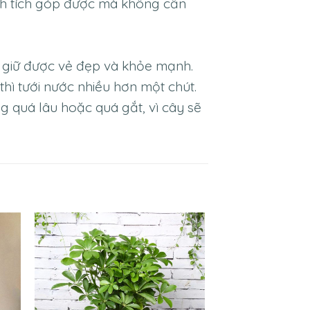
ình tích góp được mà không cần
 giữ được vẻ đẹp và khỏe mạnh.
hì tưới nước nhiều hơn một chút.
g quá lâu hoặc quá gắt, vì cây sẽ