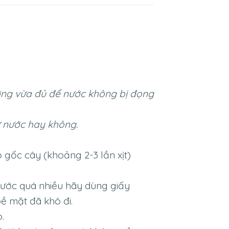
ượng vừa đủ để nước không bị đọng
ư nước hay không.
 gốc cây (khoảng 2-3 lần xịt)
nước quá nhiều hãy dùng giấy
bề mặt đã khô đi.
.