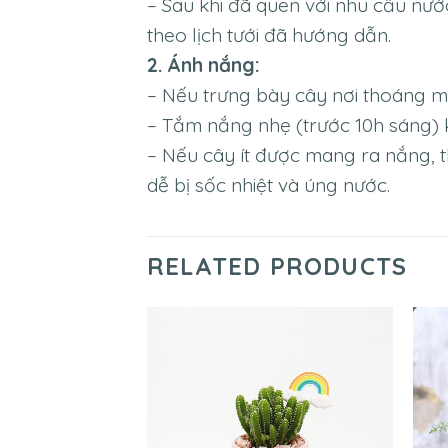
– Sau khi đã quen với nhu cầu nư
theo lịch tưới đã hướng dẫn.
2. Ánh nắng:
– Nếu trưng bày cây nơi thoáng 
– Tắm nắng nhẹ (trước 10h sáng) k
– Nếu cây ít được mang ra nắng, t
dễ bị sốc nhiệt và úng nước.
RELATED PRODUCTS