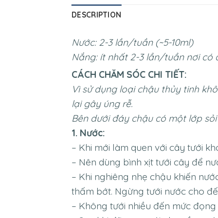
DESCRIPTION
Nước: 2-3 lần/tuần (~5-10ml)
Nắng: ít nhất 2-3 lần/tuần nơi có
CÁCH CHĂM SÓC CHI TIẾT:
Vì sử dụng loại chậu thủy tinh k
lại gây úng rễ.
Bên dưới đáy chậu có một lớp sỏi
1. Nước:
– Khi mới làm quen với cây tưới k
– Nên dùng bình xịt tưới cây để n
– Khi nghiêng nhẹ chậu khiến nước
thấm bớt. Ngừng tưới nước cho đến 
– Không tưới nhiều đến mức đọng n