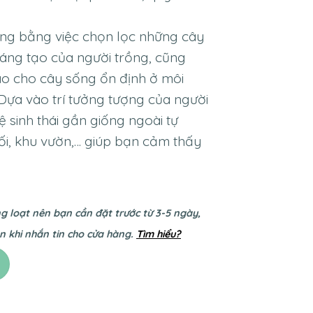
ng bằng việc chọn lọc những cây
sáng tạo của người trồng, cũng
sao cho cây sống ổn định ở môi
. Dựa vào trí tưởng tượng của người
 sinh thái gần giống ngoài tự
ối, khu vườn,… giúp bạn cảm thấy
g loạt nên bạn cần đặt trước từ 3-5 ngày,
 khi nhắn tin cho cửa hàng
.
Tìm hiểu?