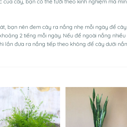
ớc của cây, bạn có thể tưới theo kinh nghiệm mà m
mát, bạn nên đem cây ra nắng nhẹ mỗi ngày để cây
hoảng 2 tiếng mỗi ngày. Nếu để ngoài nắng nhiều t
hì lần đưa ra nắng tiếp theo không để cây dưới nắn