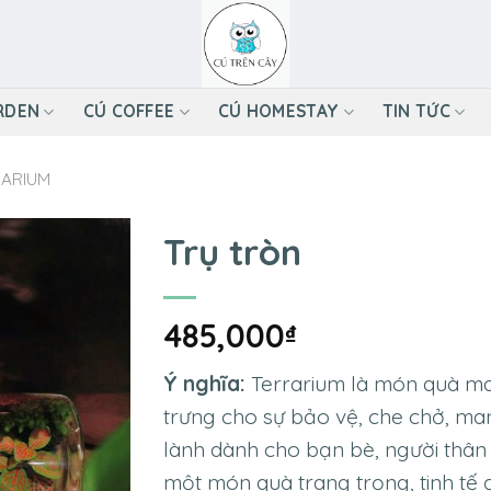
RDEN
CÚ COFFEE
CÚ HOMESTAY
TIN TỨC
RARIUM
Trụ tròn
485,000
₫
Ý nghĩa:
Terrarium là món quà man
trưng cho sự bảo vệ, che chở, ma
lành dành cho bạn bè, người thân 
một món quà trang trọng, tinh tế 