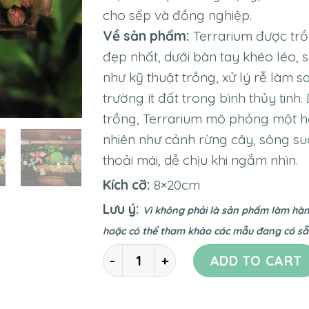
cho sếp và đồng nghiệp.
Về sản phẩm:
Terrarium được trồ
đẹp nhất, dưới bàn tay khéo léo, 
như kỹ thuật trồng, xử lý rễ làm 
trường ít đất trong bình thủy tinh
trồng, Terrarium mô phỏng một hệ
nhiên như cảnh rừng cây, sông su
thoải mái, dễ chịu khi ngắm nhìn.
Kích cỡ:
8×20
cm
Lưu ý:
Vì không phải là sản phẩm làm hàn
hoặc có thể tham khảo các mẫu đang có sẵn
Quantity
ADD TO CART