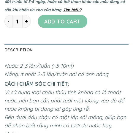
đặt trước từ 3-5 ngày, hoặc có thể tham khảo các mẫu đang có
sẵn khi nhắn tin cho cửa hàng
.
Tìm hiểu?
Quantity
ADD TO CART
DESCRIPTION
Nước: 2-3 lần/tuần (~5-10ml)
Nắng: ít nhất 2-3 lần/tuần nơi có ánh nắng
CÁCH CHĂM SÓC CHI TIẾT:
Vì sử dụng loại chậu thủy tinh không có lỗ thoát
nước, nên bạn cần phải tưới một lượng vừa đủ để
nước không bị đọng lại gây úng rễ.
Bên dưới đáy chậu có một lớp sỏi mỏng, giúp bạn
dễ nhận biết rằng mình có tưới dư nước hay