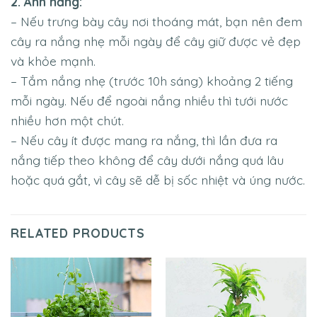
2. Ánh nắng:
– Nếu trưng bày cây nơi thoáng mát, bạn nên đem
cây ra nắng nhẹ mỗi ngày để cây giữ được vẻ đẹp
và khỏe mạnh.
– Tắm nắng nhẹ (trước 10h sáng) khoảng 2 tiếng
mỗi ngày. Nếu để ngoài nắng nhiều thì tưới nước
nhiều hơn một chút.
– Nếu cây ít được mang ra nắng, thì lần đưa ra
nắng tiếp theo không để cây dưới nắng quá lâu
hoặc quá gắt, vì cây sẽ dễ bị sốc nhiệt và úng nước.
RELATED PRODUCTS