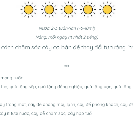
Nước: 2-3 tuần/lần (~5-10ml)
Nắng: mỗi ngày (ít nhất 2 tiếng)
cách chăm sóc cây cơ bản để thay đổi tư tưởng “trồ
***
ây mọng nước
 thọ, quà tặng sếp, quà tặng đồng nghiệp, quà tặng bạn, quà tặng
ây trong mát, cây để phòng máy lạnh, cây để phòng khách, cây để 
cây ít tưới nước, cây dễ chăm sóc, cây hợp tuổi