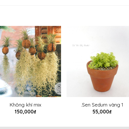
Không khí mix
.Sen Sedum vàng 1
150,000
₫
55,000
₫