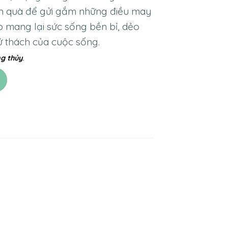
ón quà để gửi gắm những điều may
p mang lại sức sống bền bỉ, dẻo
ử thách của cuộc sống.
g thủy
.