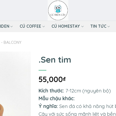
RDEN
CÚ COFFEE
CÚ HOMESTAY
TIN TỨC
 - BALCONY
.Sen tim
55,000
₫
Kích thước:
7-12cm (nguyên bộ)
Mẫu chậu khác:
Ý nghĩa:
Sen đá có khả năng hút bứ
Cây với sức sống mãnh liệt và bền