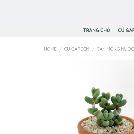
Skip
to
content
TRANG CHỦ
CÚ GA
HOME
CÚ GARDEN
CÂY MỌNG NƯỚC
/
/