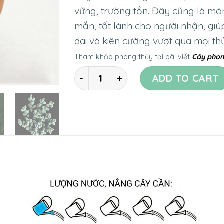
vững, trường tồn. Đây cũng là m
mắn, tốt lành cho người nhận, giú
dai và kiên cường vượt qua mọi th
Tham khảo phong thủy tại bài viết
Cây phon
Quantity
ADD TO CART