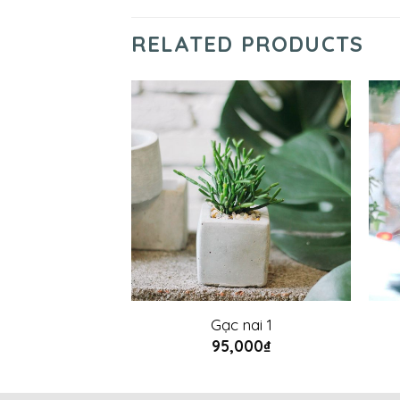
RELATED PRODUCTS
um vàng 2
Gạc nai 1
000
₫
95,000
₫