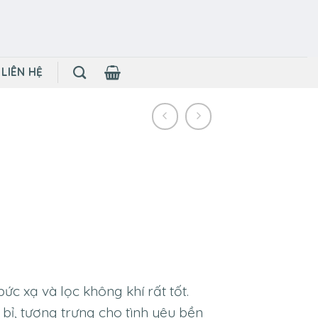
LIÊN HỆ
c xạ và lọc không khí rất tốt.
 bỉ, tượng trưng cho tình yêu bền