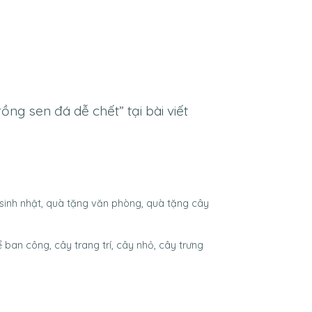
ng sen đá dễ chết” tại bài viết
 sinh nhật, quà tặng văn phòng, quà tặng cây
ban công, cây trang trí, cây nhỏ, cây trưng