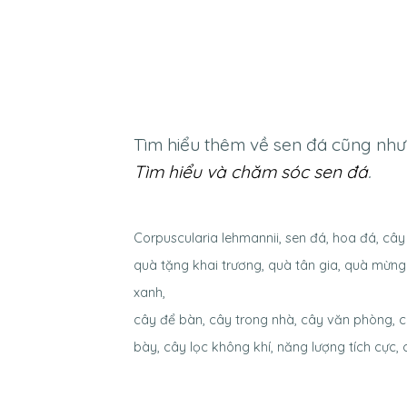
Tìm hiểu thêm về sen đá cũng như 
Tìm hiểu và chăm sóc sen đá
.
Corpuscularia lehmannii, sen đá, hoa đá, c
quà tặng khai trương, quà tân gia, quà mừng
xanh,
cây để bàn, cây trong nhà, cây văn phòng, c
bày, cây lọc không khí, năng lượng tích cực, 