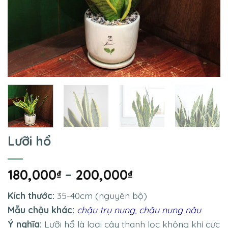
Lưỡi hổ
180,000
–
200,000
₫
₫
Kích thước:
35-40cm (nguyên bộ)
Mẫu chậu khác:
chậu trụ nung
,
chậu nung nâu
Ý nghĩa:
Lưỡi hổ là loại cây thanh lọc không khí cực