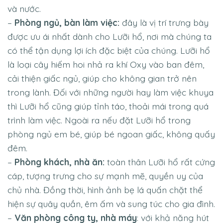
và nước.
–
Phòng ngủ, bàn làm việc:
đây là vị trí trưng bày
được ưu ái nhất dành cho Lưỡi hổ, nơi mà chúng ta
có thể tận dụng lợi ích đặc biệt của chúng. Lưỡi hổ
là loại cây hiếm hoi nhả ra khí Oxy vào ban đêm,
cải thiện giấc ngủ, giúp cho không gian trở nên
trong lành. Đối với những người hay làm việc khuya
thì Lưỡi hổ cũng giúp tỉnh táo, thoải mái trong quá
trình làm việc. Ngoài ra nếu đặt Lưỡi hổ trong
phòng ngủ em bé, giúp bé ngoan giấc, không quấy
đêm.
–
Phòng khách, nhà ăn:
toàn thân Lưỡi hổ rất cứng
cáp, tượng trưng cho sự mạnh mẽ, quyền uy của
chủ nhà. Đồng thời, hình ảnh bẹ lá quấn chặt thể
hiện sự quây quần, êm ấm và sung túc cho gia đình.
–
Văn phòng công ty, nhà máy
: với khả năng hút