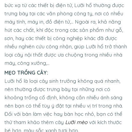
bức xạ từ các thiết bị điện tử, Lưỡi hổ thường được
trưng bày tại các văn phòng công ty, nơi có nhiều
máy tính, máy in, đồ điện tử,… Ngoài ra, khả năng
hút các chất, khí độc trong các sản phẩm như gỗ,
sơn, hay các thiết bị công nghiệp khác đã được
nhiều nghiên cứu công nhận, giúp Lưỡi hổ trở thành
loại cây nội thất được ưa chuộng trong nhiều nhà
máy, công xưởng,…
MẸO TRỒNG CÂY:
Lưỡi hổ là loại cây sinh trưởng không quá nhanh,
nên thường được trưng bày tại những nơi có
khoảng trống cố định, không cần nhiều ánh sáng
nên bạn có thể tùy ý đặt tại nhiều vị trí trong nhà.
Đối với bàn làm việc hay bàn học nhỏ, bạn có thể
thử tham khảo thêm cây
Lưỡi mèo
với kích thước
bé hơn, màu sắc xanh tươi hơn.