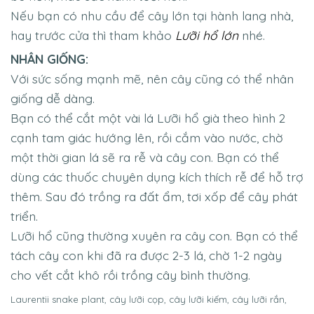
Nếu bạn có nhu cầu để cây lớn tại hành lang nhà,
hay trước cửa thì tham khảo
Lưỡi hổ lớn
nhé.
NHÂN GIỐNG:
Với sức sống mạnh mẽ, nên cây cũng có thể nhân
giống dễ dàng.
Bạn có thể cắt một vài lá Lưỡi hổ già theo hình 2
cạnh tam giác hướng lên, rồi cắm vào nước, chờ
một thời gian lá sẽ ra rễ và cây con. Bạn có thể
dùng các thuốc chuyên dụng kích thích rễ để hỗ trợ
thêm. Sau đó trồng ra đất ẩm, tơi xốp để cây phát
triển.
Lưỡi hổ cũng thường xuyên ra cây con. Bạn có thể
tách cây con khi đã ra được 2-3 lá, chờ 1-2 ngày
cho vết cắt khô rồi trồng cây bình thường.
Laurentii snake plant
, cây lưỡi cọp, cây lưỡi kiếm, cây lưỡi rắn,