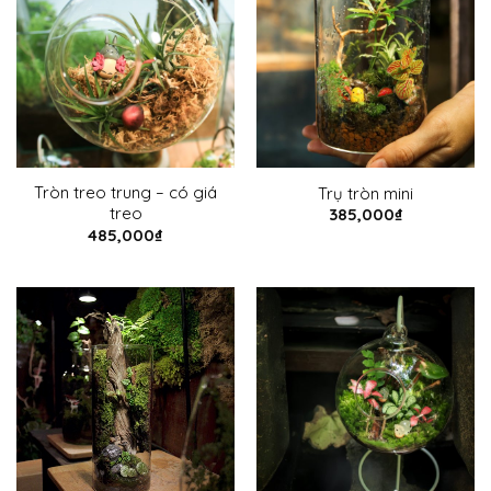
Tròn treo trung – có giá
Trụ tròn mini
treo
385,000
₫
485,000
₫