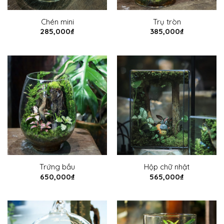
Chén mini
Trụ tròn
285,000
₫
385,000
₫
Trứng bầu
Hộp chữ nhật
650,000
₫
565,000
₫