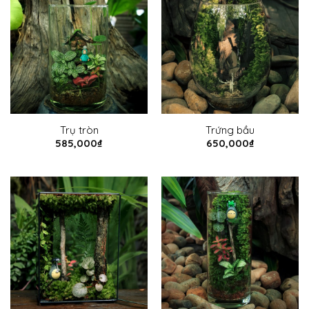
Trụ tròn
Trứng bầu
585,000
₫
650,000
₫