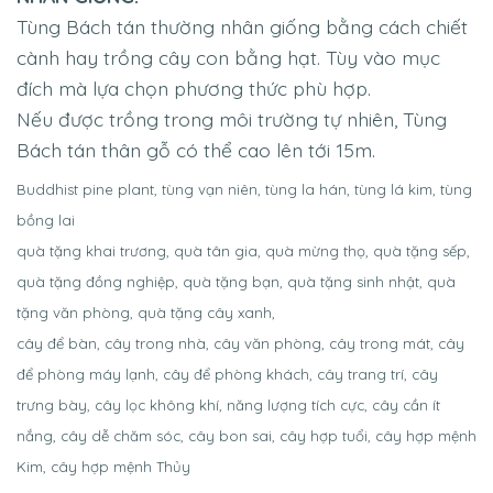
Tùng Bách tán thường nhân giống bằng cách chiết
cành hay trồng cây con bằng hạt. Tùy vào mục
đích mà lựa chọn phương thức phù hợp.
Nếu được trồng trong môi trường tự nhiên, Tùng
Bách tán thân gỗ có thể cao lên tới 15m.
Buddhist pine plant, tùng vạn niên, tùng la hán, tùng lá kim, tùng
bồng lai
quà tặng khai trương, quà tân gia, quà mừng thọ, quà tặng sếp,
quà tặng đồng nghiệp, quà tặng bạn, quà tặng sinh nhật, quà
tặng văn phòng, quà tặng cây xanh,
cây để bàn, cây trong nhà, cây văn phòng, cây trong mát, cây
để phòng máy lạnh, cây để phòng khách, cây trang trí, cây
trưng bày, cây lọc không khí, năng lượng tích cực, cây cần ít
nắng, cây dễ chăm sóc, cây bon sai, cây hợp tuổi, cây hợp mệnh
Kim, cây hợp mệnh Thủy