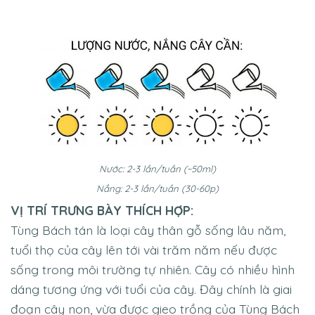
Nước: 2-3 lần/tuần (~50ml)
Nắng: 2-3 lần/tuần (30-60p)
VỊ TRÍ TRƯNG BÀY THÍCH HỢP:
Tùng Bách tán là loại cây thân gỗ sống lâu năm,
tuổi thọ của cây lên tới vài trăm năm nếu được
sống trong môi trường tự nhiên. Cây có nhiều hình
dáng tương ứng với tuổi của cây. Đây chính là giai
đoạn cây non, vừa được gieo trồng của Tùng Bách