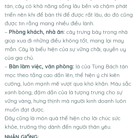
tán, cây có khả năng sống lâu bền và chậm phát
triển nên khi để bàn thì để được rất lâu, do đó cũng
được tin rằng mang nhiều điều lành.
–
Phòng khách, nhà ăn:
cây trưng bày trong nhà
giúp xua đi những điều không tốt, mang lại may
mắn. Cây là biểu hiện của sự vững chãi, quyền uy
của gia chủ.
–
Bàn làm việc, văn phòng:
lá của Tùng Bách tán
mọc theo tầng cao dần lên, thể hiện ý chí kiên
cường, luôn mạnh mẽ vượt qua khó khăn. Màu sắc
xanh bóng, đậm dần của lá tượng trưng cho sự
vững vàng, hưng thịnh mà người kinh doanh luôn
muốn đạt được.
Đây cũng là món quà thể hiện cho lời chúc sức
khỏe, trường thọ dành đến người thân yêu.
NHÂN GIỐNG: